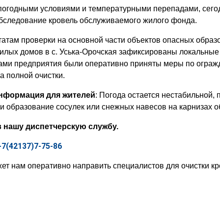
 погодными условиями и температурными перепадами, сег
бследование кровель обслуживаемого жилого фонда.
татам проверки на основной части объектов опасных образ
илых домов в с. Уська-Орочская зафиксированы локальные о
ами предприятия были оперативно приняты меры по ограж
а полной очистки.
нформация для жителей
: Погода остается нестабильной,
ли образование сосулек или снежных навесов на карнизах 
 нашу диспетчерскую службу.
+7(42137)7-75-86
 нам оперативно направить специалистов для очистки кро