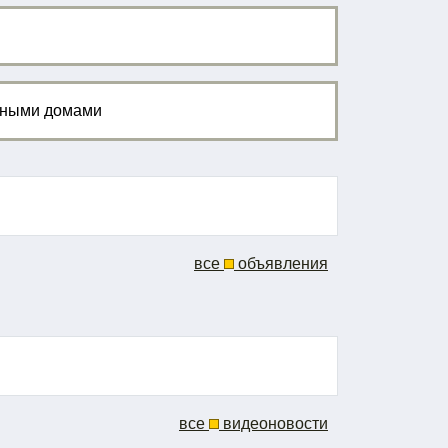
рными домами
все
объявления
все
видеоновости